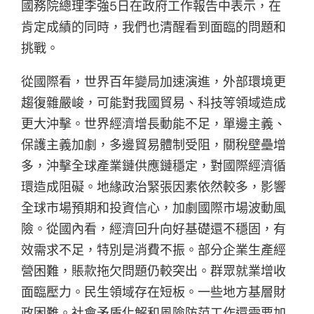
國務院總理李強5日在政府工作報告中表示，在
肯定成績的同時，我們也清醒看到面臨的問題和
挑戰。
從國際看，世界百年變局加速演進，外部環境更
趨復雜嚴峻，可能對我國貿易、科技等領域造成
更大沖擊。世界經濟增長動能不足，單邊主義、
保護主義加劇，多邊貿易體制受阻，關稅壁壘增
多，沖擊全球產業鏈供應鏈穩定，對國際經濟循
環造成阻礙。地緣政治緊張因素依然較多，影響
全球市場預期和投資信心，加劇國際市場波動風
險。從國內看，經濟回升向好基礎還不穩固，有
效需求不足，特別是消費不振。部分企業生產經
營困難，賬款拖欠問題仍較突出。群眾就業增收
面臨壓力。民生領域存在短板。一些地方基層財
政困難。社會矛盾化解和風險防范工作還需要加