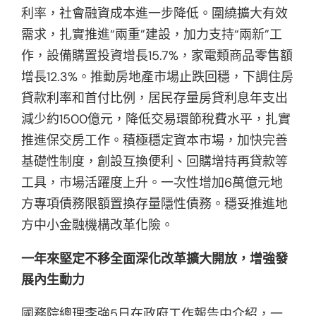
利率，社會融資成本進一步降低。圍繞擴大有效
需求，扎實推進“兩重”建設，加力支持“兩新”工
作，設備購置投資增長15.7%，家電類商品零售額
增長12.3%。推動房地產市場止跌回穩，下調住房
貸款利率和首付比例，居民存量房貸利息年支出
減少約1500億元，降低交易環節稅費水平，扎實
推進保交房工作。積極穩定資本市場，加快完善
基礎性制度，創設互換便利、回購增持再貸款等
工具，市場活躍度上升。一次性增加6萬億元地
方專項債務限額置換存量隱性債務。穩妥推進地
方中小金融機構改革化險。
一年來堅定不移全面深化改革擴大開放，增強發
展內生動力
國務院總理李強5日在政府工作報告中介紹，一