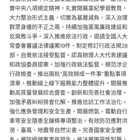
實中央八項規定精神，扎實開展黨紀學習教育，
大力整治形式主義，切實為基層減負，深入治理
群眾身邊的不正之風，持續加強黨風廉政建設和
反腐敗斗爭。深入推進依法行政。提請全國人大
常委會審議法律議案19件，制定修訂行政法規28
部。自覺依法接受監督。認真辦理人大代表建議
和政協委員提案。加強行政執法監督，規范涉企
行政檢查。推出兩批“高效辦成一件事”重點事項
清單，推動線上線下服務能力整體提升。開展推
動高質量發展綜合督查。創新和完善社會治理。
加強矛盾糾紛排查化解，推進信訪工作法治化。
強化應急管理和安全生產，開展燃氣、電動自行
車等安全隱患全鏈條專項整治。有效防范應對洪
澇、臺風、地震等自然災害。完善國家安全體
系。嚴防極端案事件發生，依法嚴懲惡性犯罪，