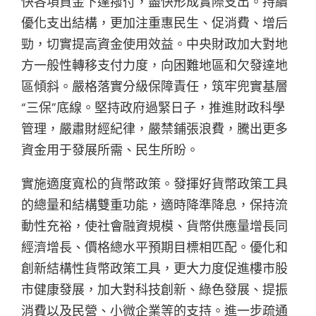
快各項資金下達撥付，盡快形成實際支出。持續
優化支出結構，更加注重惠民生、促消費、增后
勁，切實提高資金使用效益。中央財政加大對地
方一般性轉移支付力度，向困難地區和欠發達地
區傾斜。嚴格落實分級保障責任，筑牢兜實基層
“三保”底線。堅持政府過緊日子，推進財政科學
管理，嚴肅財經紀律，嚴禁鋪張浪費，騰出更多
資金用于發展所需、民生所盼。
實施適度寬松的貨幣政策。發揮好貨幣政策工具
的總量和結構雙重功能，適時降準降息，保持流
動性充裕，使社會融資規模、貨幣供應量增長同
經濟增長、價格總水平預期目標相匹配。優化和
創新結構性貨幣政策工具，更大力度促進樓市股
市健康發展，加大對科技創新、綠色發展、提振
消費以及民營、小微企業等的支持。進一步疏通