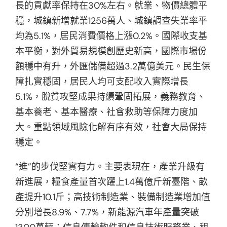
長的貢獻率保持在30%左右。就業、物價總體平
穩，城鎮新增就業1256萬人、城鎮調查失業率平
均為5.1%，居民消費價格上漲0.2%。國際收支基
本平衡，對外貿易規模創歷史新高，國際市場份
額穩中有升，外匯儲備超過3.2萬億美元。民生保
障扎實穩固，居民人均可支配收入實際增長
5.1%，脫貧攻堅成果持續鞏固拓展，義務教育、
基本養老、基本醫療、社會救助等保障力度加
大。重點領域風險化解有序有效，社會大局保持
穩定。
“進”的步伐堅實有力。主要表現在，產業升級有
新進展，糧食產量首次躍上1.4萬億斤新臺階、畝
產提升10.1斤；高技術制造業、裝備制造業增加值
分別增長8.9%、7.7%，新能源汽車年產量突破