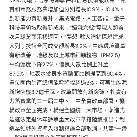
1300萬輛；信息傳輸軟件和信息技術服務業、租
賃和商務服務業增加值分別增長10.9%、10.4%。
創新能力有新提升，集成電路、人工智能、量子
科技等領域取得新成果；“嫦娥六號”實現人類首
次月球背面采樣返回，“夢想”號大洋鉆探船建成
入列；技術合同成交額增長11.2%。生態環境質量
有新改善，地級及以上城市細顆粒物（PM2.5）
平均濃度下降2.7%，優良天數比例上升至
87.2%，地表水優良水質斷面比例提高到90.4%；
單位國內生產總值能耗降幅超過3%；可再生能源
新增裝機3.7億千瓦。改革開放有新突破，扎實有
力落實黨的二十屆二中、三中全會改革部署，機
構改革全面完成，構建全國統一大市場、漸進式
延遲法定退休年齡等重大改革舉措陸續推出；制
造業領域外資準入限制措施全部取消，共建“一帶