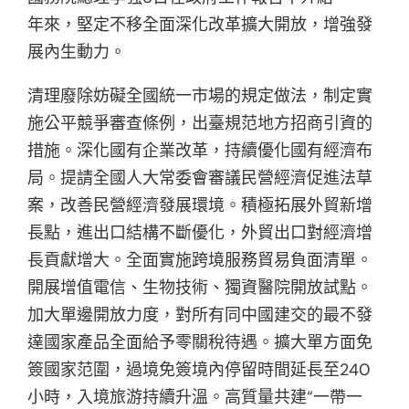
年來，堅定不移全面深化改革擴大開放，增強發
展內生動力。
清理廢除妨礙全國統一市場的規定做法，制定實
施公平競爭審查條例，出臺規范地方招商引資的
措施。深化國有企業改革，持續優化國有經濟布
局。提請全國人大常委會審議民營經濟促進法草
案，改善民營經濟發展環境。積極拓展外貿新增
長點，進出口結構不斷優化，外貿出口對經濟增
長貢獻增大。全面實施跨境服務貿易負面清單。
開展增值電信、生物技術、獨資醫院開放試點。
加大單邊開放力度，對所有同中國建交的最不發
達國家產品全面給予零關稅待遇。擴大單方面免
簽國家范圍，過境免簽境內停留時間延長至240
小時，入境旅游持續升溫。高質量共建“一帶一