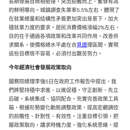
長期發展目標相銜接，突出迎難而上、奮發有為
的鮮明導向。城鎮調查失業率5.5%左右，體現了
在就業總量和結構性矛盾更加突出背景下，加大
穩就業力度的要求。居民消費價格漲幅2%左右，
目的在于通過各項政策和改革共同作用，改善供
求關系，使價格總水平處在合
見證
理區間。實現
這些目標很不容易，必須付出艱苦努力。
今年經濟社會發展政策取向
國務院總理李強5日在政府工作報告中提出，我
們將堅持穩中求進、以進促穩，守正創新、先立
后破，系統集成、協同配合，充實完善政策工具
箱，根據形勢變化動態調整政策，提高宏觀調控
的前瞻性、針對性、有效性。注重目標引領，把
握政策取向，講求時機力度，強化系統思維，提