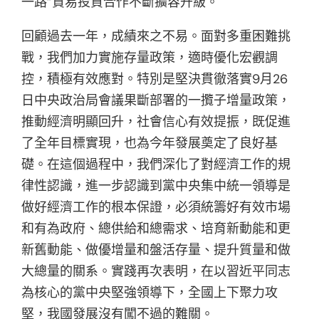
一路”貿易投資合作不斷擴容升級。
回顧過去一年，成績來之不易。面對多重困難挑
戰，我們加力實施存量政策，適時優化宏觀調
控，積極有效應對。特別是堅決貫徹落實9月26
日中央政治局會議果斷部署的一攬子增量政策，
推動經濟明顯回升，社會信心有效提振，既促進
了全年目標實現，也為今年發展奠定了良好基
礎。在這個過程中，我們深化了對經濟工作的規
律性認識，進一步認識到黨中央集中統一領導是
做好經濟工作的根本保證，必須統籌好有效市場
和有為政府、總供給和總需求、培育新動能和更
新舊動能、做優增量和盤活存量、提升質量和做
大總量的關系。實踐再次表明，在以習近平同志
為核心的黨中央堅強領導下，全國上下聚力攻
堅，我國發展沒有闖不過的難關。