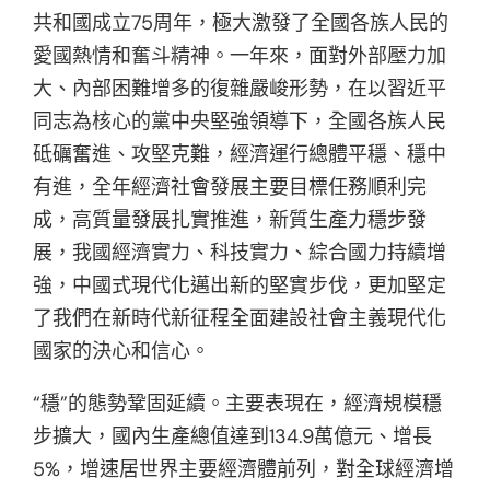
共和國成立75周年，極大激發了全國各族人民的
愛國熱情和奮斗精神。一年來，面對外部壓力加
大、內部困難增多的復雜嚴峻形勢，在以習近平
同志為核心的黨中央堅強領導下，全國各族人民
砥礪奮進、攻堅克難，經濟運行總體平穩、穩中
有進，全年經濟社會發展主要目標任務順利完
成，高質量發展扎實推進，新質生產力穩步發
展，我國經濟實力、科技實力、綜合國力持續增
強，中國式現代化邁出新的堅實步伐，更加堅定
了我們在新時代新征程全面建設社會主義現代化
國家的決心和信心。
“穩”的態勢鞏固延續。主要表現在，經濟規模穩
步擴大，國內生產總值達到134.9萬億元、增長
5%，增速居世界主要經濟體前列，對全球經濟增