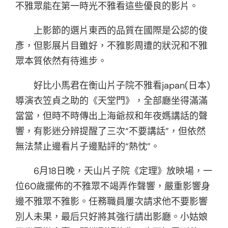
不雅眾能在第一時光不雅看這些優良的影片。
上影節的選片東西的品質在國際是公認的俊
彥，但影展片目雖好，不雅影周遭的狀況和不雅
眾本質依然有待進步。
好比小馬君在衡山片子院不雅看japan(日本)
導演衣笠貞之助的《天堂門》，全部廳坐得滿滿
當當，但時不時傳出上海爺叔和年夜媽講話的聲
響，有影迷分辨提醒了三次“不要講話”，但依然
無法禁止邊看片子邊點評的“熱忱”。
6月18日晚，天山片子院《定理》放映場，一
位60歲擺佈的不雅眾不竭弄作聲響，嚴重影響身
邊不雅眾不雅影。任務職員屢次請求他不要影響
別人未果，最后只好將其強行請出影廳。小姑娘