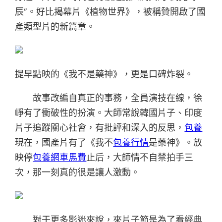
辰”。好比揭幕片《植物世界》，被稱贊開啟了國
產類型片的新篇章。
提早點映的《我不是藥神》，更是口碑炸裂。
故事改編自真正的事務，全員演技在線，徐
崢有了衝破性的扮演。大師常說韓國片子、印度
片子追蹤關心社會，有批評和深入的反思，
包養
現在，國產片有了《我不
包養行情
是藥神》。放
映停
包養網車馬費
止后，大師情不自禁拍手三
次，那一刻真的很是讓人激動。
對于更多影迷來說，來片子節是為了看經典