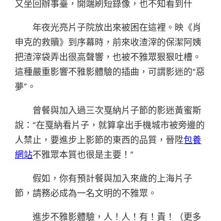
又坐回辦事臺，開端刷短錄像，也不知看到什
年夜光亮片子院放出來被困在這裡。映《肖
申克的救贖》到序幕時，前來收渣滓的保潔阿姨
把渣滓袋弄出很高聲響，也被不雅眾狠狠吐槽。
這種嚴重影響不雅影體驗的插曲，可謂影迷的“惡
夢”。
曾餐與加入過三次戛納片子節的影迷黃蜜斯
說：“在戛納看片子，就算拿出手機城市被旁邊的
人禁止，要進步上影節的東西的品質，晉陞
包養
網站
不雅眾本質也很是主要！”
假如，你有預計餐與加入來歲的上海片子
節，請務必成為一名文明的不雅眾。
進步不雅影體驗，人！人！有！責！（更多