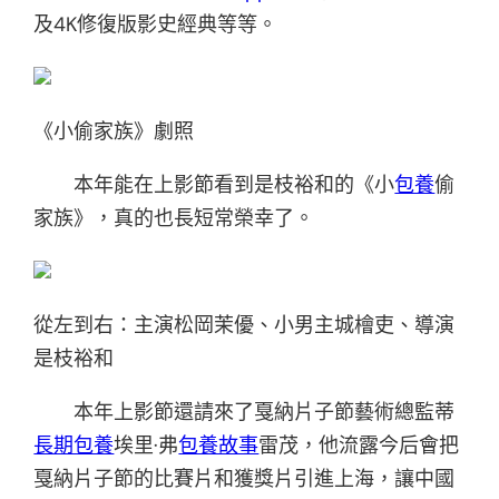
及4K修復版影史經典等等。
《小偷家族》劇照
本年能在上影節看到是枝裕和的《小
包養
偷
家族》，真的也長短常榮幸了。
從左到右：主演松岡茉優、小男主城檜吏、導演
是枝裕和
本年上影節還請來了戛納片子節藝術總監蒂
長期包養
埃里·弗
包養故事
雷茂，他流露今后會把
戛納片子節的比賽片和獲獎片引進上海，讓中國