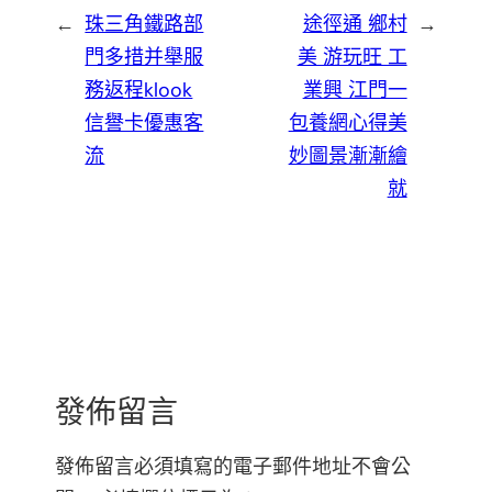
←
珠三角鐵路部
途徑通 鄉村
→
門多措并舉服
美 游玩旺 工
務返程klook
業興 江門一
信譽卡優惠客
包養網心得美
流
妙圖景漸漸繪
就
發佈留言
發佈留言必須填寫的電子郵件地址不會公