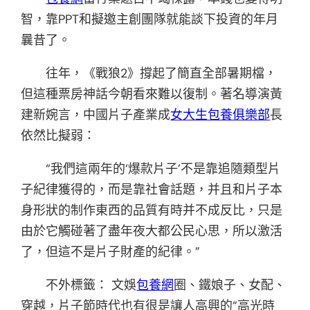
智，靠PPT和擬邀主創團隊就能談下投資的年月
曩昔了。
往年，《戰狼2》撐起了簡直全部暑期檔，
但這種票房神話今朝看來難以復制。著名導演黃
建新婉言，中國片子產業成
女大生包養俱樂部
長
依然比擬弱：
“我們這兩年的‘爆款片子’不是靠追隨類型片
子紀律獲得的，而是靠社會話題，并且和片子本
身形狀的制作東西的品質有時并不成反比，只是
由於它觸碰著了盡年夜大都公民心思，所以激活
了，但這不是片子財產的紀律。”
不外標籤： 文娛
包養網
圈、鐵娘子、女配、
穿越，片子節時代也有很是讓人高興的“高光時