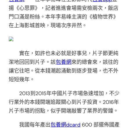
揚《心思罪》，記者進進會場需安檢兩次，飯店
門口滿是粉絲。本年李易峰主演的《植物世界》
在上海影城首映，現場次序井然。
實在，如許也未必就是好事兒，片子節更純
潔地回回到片子。該
包養網
來的總會來，該往的
讓它往吧。從本錢潮起涌動到逐步登場，也不外
短短幾年。
2013到2015年中國片子市場急速增加，不少
行業外的本錢開端追蹤關心到片子投資。2016年
片子市場的拐點，似乎開端敲響了業界的警鐘。
我國每年產出
包養網dcard
600 部擺佈國產