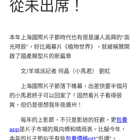
從未出席！
本年上海國際片子節時代也有很是讓人高興的“高
光時辰”，好比揭幕片《植物世界》，就被稱贊開
啟了國產類型片的新篇章
文/羊城派記者 何晶（小馬君） 劉虹
上海國際片子節落下帷幕，出差快要半個月
的小馬君終于可以回家了！固然看片子看得很
爽，但仍是很想我年夜廣州！
每年的上影節，不只是影迷的狂歡，更
包養
app
是片子市場的風向標和晴雨表。比擬今年，
本年的片子節似乎有些
包養價格ptt
“低調”。