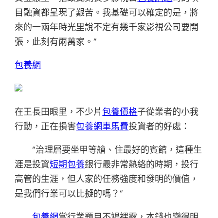
目融資都呈現了艱苦。我基礎可以確定的是，將
來的一兩年時光里說不定有幾千家影視公司要開
張，此刻有兩萬家。”
包養網
在王長田眼里，不少片
包養價格
子從業者的小我
行動，正在損害
包養網車馬費
投資者的好處：
“治理層要坐甲等艙、住最好的賓館，這種生
涯是投資
短期包養
銀行最非常熱絡的時期，投行
高管的生涯，但人家的任務強度和發明的價值，
是我們行業可以比擬的嗎？”
包養網
當行業題目不竭裸露，本錢也變得明