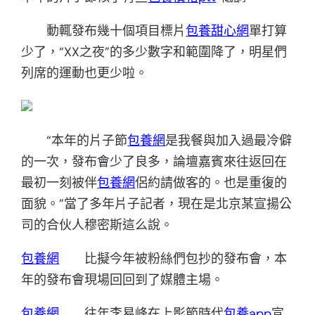
動輒發布幾十個項目標片
包養甜心網
單打算
少了，“XX之夜”的多少數字和範圍降了，明星們
列席的運動也更少啦。
“本年的片子節
包養網
是我餐與加入過最冷僻
的一次，發布會少了良多，論壇嘉賓來往返回在
最初一刻被伴
包養網
侶約請做客的。也是重復的
面貌。”當了多年片子記者，現在是北京某宣揚公
司的合伙人穆密斯這么說。
包養網
比擬今年被粉絲們包抄的發布會，本
年的發布會現場回回到了媒體主場。
包養網
往年李易峰在上影節時代
包養app
宣