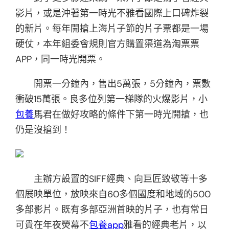
影片，或是沖著第一時光不雅看國際上口碑炸裂
的新片。每年開搶上海片子節的片子票都是一場
硬仗，本年組委會規則官方購置渠道為淘票票
APP，同一時光開票。
開票一分鐘內，售出5萬張，5分鐘內，票數
衝破15萬張。良多位列第一梯隊的火爆影片，小
包養
馬君在做好攻略的條件下第一時光開搶，也
仍是沒搶到！
主辦方設置的SIFF經典、向巨匠致敬等十多
個展映單位，放映來自60多個國度和地域的500
多部影片。既有多部亞洲首映的片子，也有常日
可貴在年夜熒幕不
包養app
雅看的經典老片，以