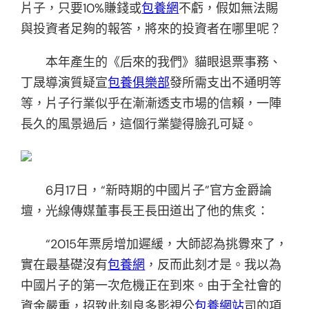
片子，只要10%賺錢或
包養網
不虧，假如無法賜
與投資者足夠的報答，將來的投資者在哪里呢？
本年產生的《后來的我們》貓眼退票事務、
丁晟導演質疑宣
包養俱樂部
發所需支出不通明等
等，片子行業似乎在漸漸透支市場的信賴，一陣
長久的風景過后，這個行業變得臉孔可疑。
6月17日，“新時期的中國片子”官方金爵論
壇，光線傳媒董事長王長田道出了他的焦炙：
“2015年票房增加遲緩，大師認為挑釁來了，
實在最基礎沒有
包養網
，反而此刻才是。我以為
中國片子的第一次危機正在到來。由于全社會的
資金嚴重，招致此刻良多影視公
包養網站
司的項