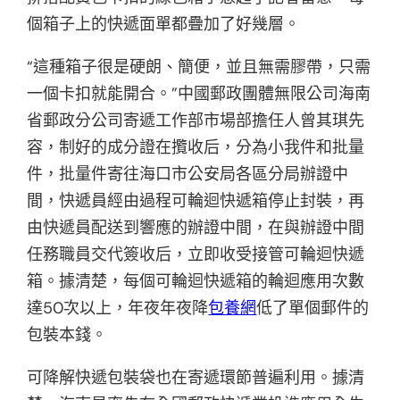
個箱子上的快遞面單都疊加了好幾層。
“這種箱子很是硬朗、簡便，並且無需膠帶，只需
一個卡扣就能開合。”中國郵政團體無限公司海南
省郵政分公司寄遞工作部市場部擔任人曾其琪先
容，制好的成分證在攬收后，分為小我件和批量
件，批量件寄往海口市公安局各區分局辦證中
間，快遞員經由過程可輪迴快遞箱停止封裝，再
由快遞員配送到響應的辦證中間，在與辦證中間
任務職員交代簽收后，立即收受接管可輪迴快遞
箱。據清楚，每個可輪迴快遞箱的輪迴應用次數
達50次以上，年夜年夜降
包養網
低了單個郵件的
包裝本錢。
可降解快遞包裝袋也在寄遞環節普遍利用。據清