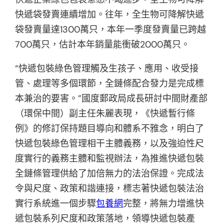
快遞袋發賣連續增加。往年，全生物可降解快遞
袋發賣量達1300萬只，本年一季度發賣量已跨越
700萬只，估計本年銷量能衝破2000萬只。
“快遞包裝綠色管理觸及生孩子、應用、收受接
管、處理等多個環節，全鏈條配合發力是完成標
本兼治的要害。”國度郵政局成長研討中間財產部
（環保中間）副主任朱麗表現，《快遞暫行條
例》的修訂保持題目導向和體系不雅念，明白了
快遞包裝綠色管理相干主體義務，以及強迫性尺
度實行的義務主體和監視辦法，為推進快遞包裝
全鏈條管理供給了加倍無力的法治保證。完成法
令與尺度、政策和諧連接，標志著快遞包裝法治
實行系統進一個步驟
包養網
完整，將無力增進快
遞包裝系列尺度和政策落地，領導快遞包裝產