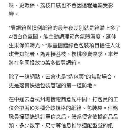
味、更環保，荔枝口感也不會因遠程運輸受影
響。
“豐調箱與慣例紙箱的最年夜差別就是箱體上多了
4個白色氣閥，能主動調理箱內氣體濃度，延伸
生果保鮮時光。”順豐團體綠色包裝項目擔任人沈
琪告知記者，為迎接荔枝、櫻桃發賣淡季，本年
將在全國投放10萬多個豐調箱。
除了一線網點，云倉也是“造包裹”的焦點場合，
更是落實快遞包裝管理的第一道防地。
在中通云倉杭州塘棲電商倉配中間，打包員的工
位旁擺著10多種分歧規格的紙箱、包裝袋。任務
職員掃碼錄進訂單信息后，體系便會依據商品品
類、多少數字、尺寸等信息推舉適配型號的紙