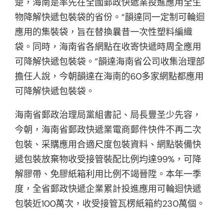
楚，海南是率先在全國郵政快遞業投進應用全生
物降解快遞包裝袋的省份。“韻達同一定制可輪迴
應用的集裝袋，旨在替換曩昔一次性塑料編織
袋。同時，海南省各網點在收寄快遞時周全應用
可降解快遞包裝袋。”韻達海南省公司收集治理部
擔任人說，今朝韻達在海南的60多家網點都應用
可降解快遞包裝袋。
海南省郵政治理局黨組書記、局長豐圣少先容，
今朝，海南省郵政快遞業電商郵件快件不再二次
包裝、采購應用合適尺度包裝資料、網點裝備快
遞包裝放棄物收受接管裝配比例均達99%，可降
解膠帶、免膠紙箱利用比例不竭晉陞。本年一季
度，全省郵政快遞企業累計投進應用可輪迴快遞
包裝近100萬次，收受接管瓦楞紙箱約230萬個。