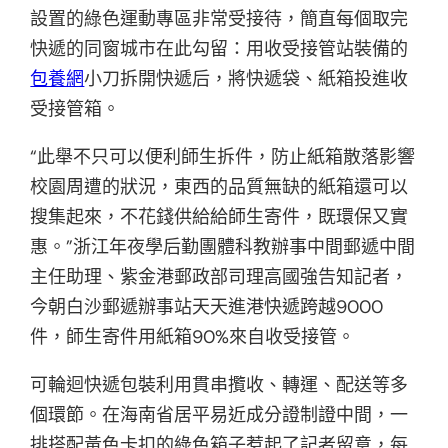
設置的綠色運動專區非常受接待，簡直每個取完
快遞的同窗城市在此勾留：用收受接管站裝備的
包養網
小刀拆開快遞后，將快遞袋、紙箱投進收
受接管箱。
“此舉不只可以便利師生拆件，防止紙箱散落影響
校園周遭的狀況，東西的品質無缺的紙箱還可以
搜集起來，不花錢供給給師生寄件，既環保又實
惠。”浙江年夜學后勤團體科教辦事中間郵遞中間
主任助理、紫金港郵政部司理高國強告知記者，
今朝白沙郵遞辦事站天天進港快遞跨越9000
件，師生寄件用紙箱90%來自收受接管。
可輪迴快遞包裝利用貫串攬收、轉運、配送等多
個環節。在海南省居平易近成分證制證中間，一
排搭配黃色卡扣的綠色箱子惹起了記者留意，每