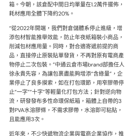
箱。今朝，該倉配中間日均單量在1.2萬件擺佈，
耗材應用全體下降約20%。
“從2022年開端，我們對倉儲體系停止進級，增
添包材智能推舉效能，防止年夜紙箱裝小商品，
削減包材應用量。同時，對合適寄遞前提的商
品，直接停止原裝貼單發貨，不再對原有電商產
物停止二次包裝。”中通云倉市場brand部擔任人
徐永貴先容，為讓包裹盡能夠增添“含綠量”，企
業停止了良多摸索，如在打包環節，用窄膠帶停
止“一字”“十字”等輕量化打包方法；針對逆向物
流，研發發布多性命環保紙箱，箱體上自帶的3
對PVA水溶膠條，不需求膠帶，水溶即可粘貼，
且能應用3次。
近年來，不少快遞物流企業與電商企業協作，推