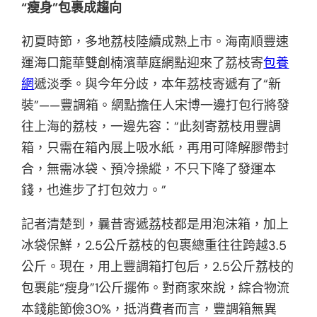
“瘦身”包裹成趨向
初夏時節，多地荔枝陸續成熟上市。海南順豐速
運海口龍華雙創楠濱華庭網點迎來了荔枝寄
包養
網
遞淡季。與今年分歧，本年荔枝寄遞有了“新
裝”——豐調箱。網點擔任人宋博一邊打包行將發
往上海的荔枝，一邊先容：“此刻寄荔枝用豐調
箱，只需在箱內展上吸水紙，再用可降解膠帶封
合，無需冰袋、預冷操縱，不只下降了發運本
錢，也進步了打包效力。”
記者清楚到，曩昔寄遞荔枝都是用泡沫箱，加上
冰袋保鮮，2.5公斤荔枝的包裹總重往往跨越3.5
公斤。現在，用上豐調箱打包后，2.5公斤荔枝的
包裹能“瘦身”1公斤擺佈。對商家來說，綜合物流
本錢能節儉30%，抵消費者而言，豐調箱無異