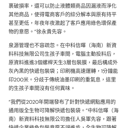
裹破損率，還可以防止液體類商品因漏液而淨化
其他商品，使得電商客戶的綜分解本與原有持平
甚至更低，年夜年夜激起了客戶應用綠色環保產
物的意愿。”徐永貴先容。
泉源管理也不容疏忽。在中科信暉（海南）新資
料科技無限公司生孩子車間，電腦主動投料后，
原資料進進3個螺桿天生3層包裝膜，最后構成外
灰內黑的快遞包裝袋；印刷機高速運轉，1分鐘能
印200米。分歧于傳統油墨印刷的重氣息，這里
的生孩子車間沒有任何異味。
“我們從2020年開端發布了針對快遞網點應用的
通用版全生物可降解快遞包裝袋。”中科信暉（海
南）新資料科技無限公司擔任人吳軍先容，跟著
快遞企業綠色包裝意愿不竭進步，全生物可降解