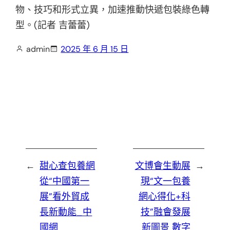
物、技巧和形式立異，加速推動快遞包裝綠色轉
型。(記者 吉蕾蕾)
admin
2025 年 6 月 15 日
←
甜心查包養網
文博會生動展
→
從“中國第一
現“文一包養
展”看外貿成
網心得化+科
長新動能_中
技”融會發展
國網
新圖景 數字