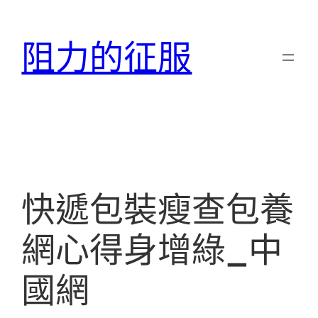
跳
至
阻力的征服
主
要
內
容
快遞包裝瘦查包養
網心得身增綠_中
國網