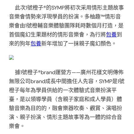
此次1號橙子®的SYMP將初次采用情形主題故事
音樂會情勢來浮現學員的扮演。多柚趣™情形音
樂會由1號橙輔音樂體驗團隊耗時數個月打造，是
首個魔幻生果題材的情形音樂會，為行將
包養
到
來的狗年
包養
新年增加了一抹親子魔幻顏色。
據1號橙子®brand運營方——廣州花樣文明傳佈
無限公司brand成長中間擔任人先容，SYMP是1號
橙子每年為學員供給的一次體驗式音樂扮演平
臺，是以領導學員（含親子家庭和成人學員）體
驗音樂為目的的，融會樂器吹奏、觀賞、演唱扮
演、親子扮演、情形主題故事等為一體的綜合音
樂會。