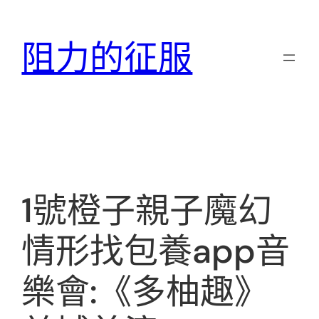
跳
至
阻力的征服
主
要
內
容
1號橙子親子魔幻
情形找包養app音
樂會:《多柚趣》