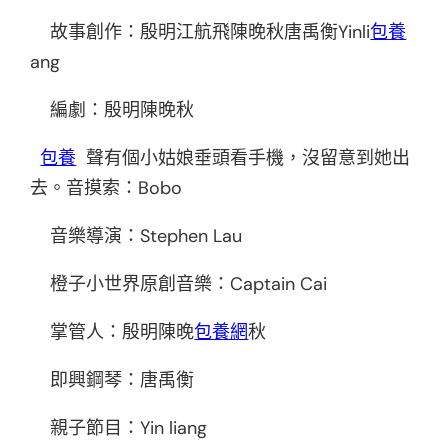
故事創作：殷明江航飛陳晚秋唐禹衡Yinli
包養
ang
編劇：殷明陳晚秋
包養
聲有個小姑娘垂頭看手機，沒留意到她出
去。音摸索：Bobo
音樂導演：Stephen Lau
橙子小世界原創音樂：Captain Cai
掌管人：殷明陳晚
包養網
秋
即興鋼琴：唐禹衡
親子節目：Yin liang