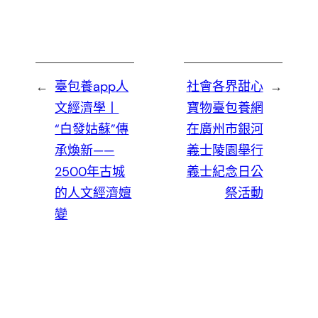
←
臺包養app人
社會各界甜心
→
文經濟學丨
寶物臺包養網
“白發姑蘇”傳
在廣州市銀河
承煥新——
義士陵園舉行
2500年古城
義士紀念日公
的人文經濟嬗
祭活動
變