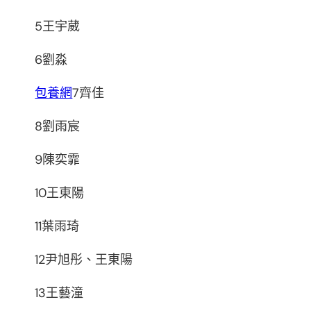
5王宇葳
6劉淼
包養網
7齊佳
8劉雨宸
9陳奕霏
10王東陽
11葉雨琦
12尹旭彤、王東陽
13王藝潼