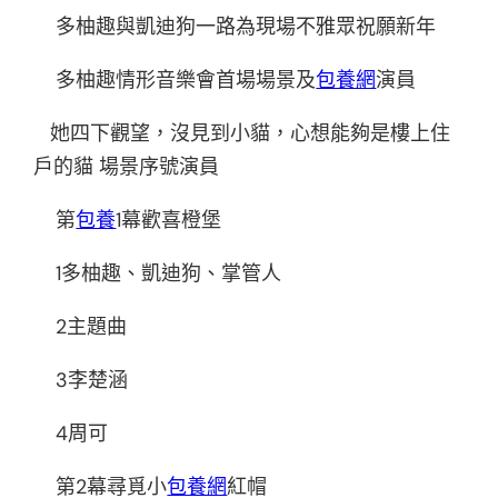
多柚趣與凱迪狗一路為現場不雅眾祝願新年
多柚趣情形音樂會首場場景及
包養網
演員
她四下觀望，沒見到小貓，心想能夠是樓上住
戶的貓 場景序號演員
第
包養
1幕歡喜橙堡
1多柚趣、凱迪狗、掌管人
2主題曲
3李楚涵
4周可
第2幕尋覓小
包養網
紅帽