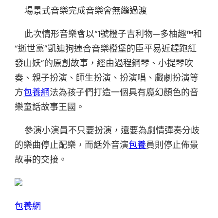
場景式音樂完成音樂會無縫過渡
此次情形音樂會以“1號橙子吉利物—多柚趣™和
“逝世黨”凱迪狗連合音樂橙堡的臣平易近趕跑紅
發山妖”的原創故事，經由過程鋼琴、小提琴吹
奏、親子扮演、師生扮演、扮演唱、戲劇扮演等
方
包養網
法為孩子們打造一個具有魔幻顏色的音
樂童話故事王國。
參演小演員不只要扮演，還要為劇情彈奏分歧
的樂曲停止配樂，而話外音演
包養
員則停止佈景
故事的交接。
包養網