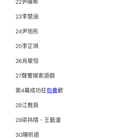
22尹陳希
23李楚涵
24尹旭彤
25李芷琪
26肖敬恒
27聲響摸索游戲
第4幕成功狂
包養
歡
28江教員
29梁祎晴、王藝潼
30陳昕語