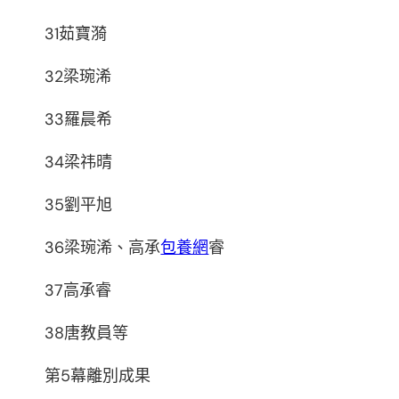
31茹寶漪
32梁琬浠
33羅晨希
34梁祎晴
35劉平旭
36梁琬浠、高承
包養網
睿
37高承睿
38唐教員等
第5幕離別成果