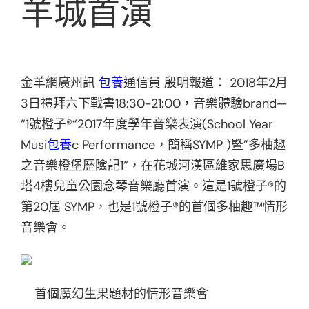
羊城首演
金羊網廣州訊
包養
通信員 殷明報道： 2018年2月
3日禮拜六下戰書18:30-21:00，音樂體驗brand—
“1號橙子®“2017年度學年音樂表演(School Year
Musi
包養
c Performance，簡稱SYMP )暨”多柚趣
之音樂橙堡歷險記1“，在花城河漢區維家思廣場B
塔4樓兒童公園念琴音樂廳首演。這是1號橙子®的
第20屆 SYMP，也是1號橙子®的首個多柚趣™情形
音樂會。
首個魔幻生果題材的情形音樂會