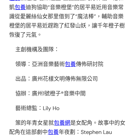
凱
包養
迪狗協助“音樂橙堡”的居平易近用音樂常
識從愛麗絲仙女那里借到了“魔法棒”，輔助音樂
橙堡的居平易近趕跑了紅發山妖，讓千年橙子樹
恢復了元氣。
主創機構及團隊：
領導：亞洲音樂藝術
包養
傳佈研討院
出品：廣州花樣文明傳佈無限公司
協辦：廣州1號橙子®音樂中間
藝術總監：Lily Ho
策的年青女星就
包養網
是女配角。故事中的女
配角在這部劇中
包養
年夜劃：Stephen Lau