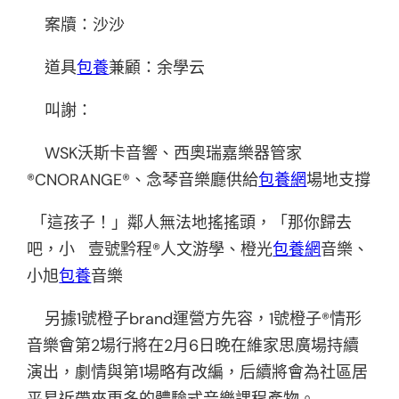
案牘：沙沙
道具
包養
兼顧：余學云
叫謝：
WSK沃斯卡音響、西奧瑞嘉樂器管家
®CNORANGE®、念琴音樂廳供給
包養網
場地支撐
「這孩子！」鄰人無法地搖搖頭，「那你歸去
吧，小 壹號黔程®人文游學、橙光
包養網
音樂、
小旭
包養
音樂
另據1號橙子brand運營方先容，1號橙子®情形
音樂會第2場行將在2月6日晚在維家思廣場持續
演出，劇情與第1場略有改編，后續將會為社區居
平易近帶來更多的體驗式音樂課程產物。