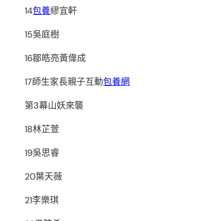
14
包養
繆宜軒
15吳庭樹
16鄒皓亮黃偉成
17師生家長親子互動
包養網
第3幕山妖來襲
18林芷萱
19吳思睿
20葉天薇
21李樂琪