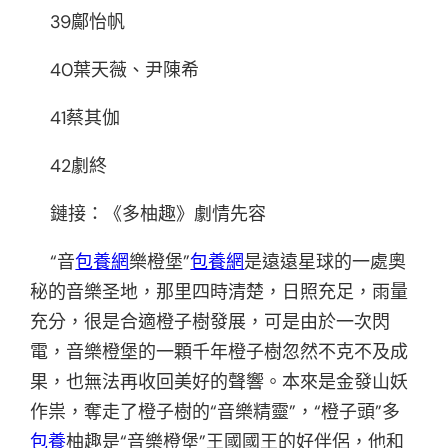
39鄺怡帆
40葉天薇、尹陳希
41蔡其伽
42劇終
鏈接：《多柚趣》劇情先容
“音
包養網
樂橙堡”
包養網
是遠遠星球的一處奧
秘的音樂圣地，那里四時清楚，日照充足，雨量
充分，很是合適橙子樹發展，可是由於一次閃
電，音樂橙堡的一顆千年橙子樹忽然不克不及成
果，也無法再收回美好的聲響。本來是金發山妖
作祟，奪走了橙子樹的“音樂精靈”，“橙子頭”多
包養
柚趣是“音樂橙堡”王國國王的好伴侶，他和