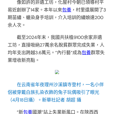
像如許的非遺工坊，化屋村今朝已領導村平
易近創辦了14家。本年以來
包養
，村里還展開了3
期苗繡、蠟染身手培訓，介入培訓的繡娘達200
余人次。
截至2024年末，我國共扶植9100余家非遺
工坊，直接吸納27萬余名脫貧群眾完成失業，人
均年支出跨越3.6萬元。“內行藝”成為
包養
群眾失
業增收新亮點。
在云南省年夜理州沙溪鎮寺登村，一名小伴
侶被穿戴白族扎染衣飾的兔子玩偶吸引了眼光
（4月18日攝）。新華社記者 胡超 攝
“新
包養
國潮”站上失業新風口。在陜西西