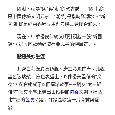
國潮，就是“國”與“潮”的融會體——“國”指的
是中國傳統文明元素，“潮”則是指時髦潮水。“新
國潮”即是經由過程立異創意將二者聯合起來。
現在，中華優良傳統文明引領起一股“新國
潮”，迸收回驅動經濟社會成長的深層氣力。
點綴美妙生涯
北齊白釉綠彩長頸瓶、唐三彩鳳首壺、北魏
藍色玻璃瓶……白色表盤上，12件優美盡倫的“文
物”，配合組成了12個鐘點數字——網友“太白貓
貓”在社交平臺上曬出由博物館
包養
文創冰箱貼
“拼”出的
包養
時鐘，評論區收獲一片夸贊與愛
慕。