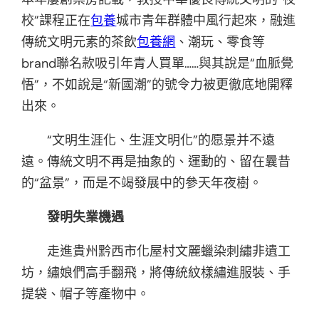
校”課程正在
包養
城市青年群體中風行起來，融進
傳統文明元素的茶飲
包養網
、潮玩、零食等
brand聯名款吸引年青人買單……與其說是“血脈覺
悟”，不如說是“新國潮”的號令力被更徹底地開釋
出來。
“文明生涯化、生涯文明化”的愿景并不遠
遠。傳統文明不再是抽象的、運動的、留在曩昔
的“盆景”，而是不竭發展中的參天年夜樹。
發明失業機遇
走進貴州黔西市化屋村文麗蠟染刺繡非遺工
坊，繡娘們高手翻飛，將傳統紋樣繡進服裝、手
提袋、帽子等產物中。