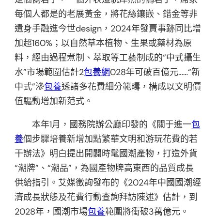
每個人都是的老展黃金，將花絲鑲嵌、錯金等非
遺身手融進今世design，2024年發賣事跡同比增
加超160%；以自然草本植物、生果或藥材為原
料，經由過程煮制、萃取等工藝制成的“中式攝生
水”市場範圍估計2
包養網
028年可破百億元……“新
中式”滲
包養
透諸多花費細分範疇，構成以文明價
值驅動增加新范式。
本年1月，國務院辦公廳印發的《關于進一
包
養
個步驟培養新增加點繁華文明和游玩花費的若
干辦法》明白提出開闢時髦國潮產物，打造外貨
“潮牌”、“潮品”，為國產物牌高東西的品質成長
供給指引。艾媒徵詢發布的《2024年中國國潮經
濟成長狀態及花費行動查詢拜訪陳述》估計，到
2028年，國潮市場
包養
範圍將衝破3萬億元。