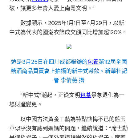
破，讓更多年青人愛上南粵文明。”
數據顯示，2025年1月1日至4月29日，以新
中式為代表的國潮衣飾成交額同比增加超120%。
這是3月25日在四川成都舉辦的
包養
第112屆全國
糖酒商品買賣會上拍攝的新中式茶飲。新華社記
者 李倩薇 攝
“新中式”潮起，正從文明
包養
景象退化為一
場財產變更。
以中國古法黃金工藝為特點懊悔不已的藍玉
華似乎沒有聽到媽媽的問題，繼續說道：“席世勳
是個偽君子，一個外表道貌岸然的偽君子，席家