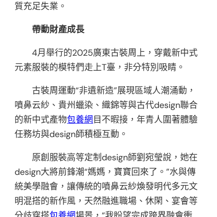
質充足失業。
帶動財產成長
4月舉行的2025廣東古裝周上，穿戴新中式
元素服裝的模特們走上T臺，非分特別吸睛。
古裝周運動“非遺新造”展現區域人潮涌動，
噴鼻云紗、貴州蠟染、織錦等與古代design聯合
的新中式產物
包養網
目不暇接，年青人圍著體驗
任務坊與design師積極互動。
原創服裝高等定制design師劉宛瑩說，她在
design大將前鋒潮“媽媽，寶寶回來了。”水與傳
統美學融會，讓傳統的噴鼻云紗煥發明代多元文
明混搭的新作風，天然融進職場、休閑、宴會等
分歧穿搭
包養網
場景，“我盼望完成跨界融會衝