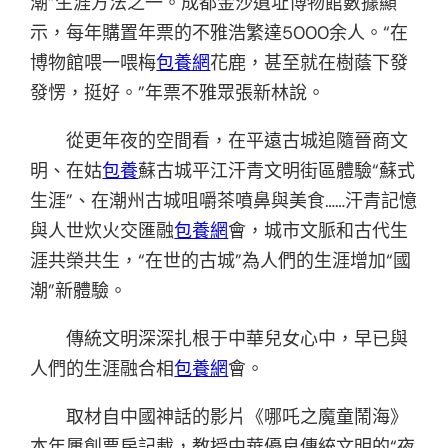
潮”生涯方法之一。成都金沙遺址博物館數據顯
示，每年購置年票的不雅浩繁達5000余人。“在
博物館喂一喂梅
包養網
花鹿，甚至就在樹蔭下發
發愣，挺好。”年票不雅眾張新林說。
從更年夜的空間看，在平遠古城追隨晉商文
明、在姑
包養
蘇古城平江汗青文明街區體驗“蘇式
生涯”、在潮州古城咀嚼茶噴鼻與美食……汗青記憶
與人世炊火交匯融
包養網
會，城市文脈和古代生
涯共榮共生，“在世的古城”為人們的生涯增加“國
潮”新體驗。
傳統文明深深扎根于中華兒女心中，早已與
人們的生涯融合相
包養網
會。
取材自中國神話的影片《哪吒之魔童鬧海》
本年屢創票房記載，教授中華優良傳統文明的“夜