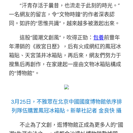
“汗青存活于曩昔，也流走于此刻的時光。”
一名網友的留言，令“文物時鐘”的作者深表認
同。如許的“思惟共識”，越來越多被激起出來。
這股“國潮文創風”，吹得正勁：
包養
前豐年
年滯銷的《故宮日歷》，后有火成網紅的鳳冠冰
箱貼、天宮藻井冰箱貼，再后來，網友們努力于
搜集后再創作，在家建起一座由文物冰箱貼構成
的“博物館”。
3月25日，不雅眾在北京中國國度博物館依序排
列隊伍購置鳳冠冰箱貼。新華社記者 金良快 攝
不止為了文創，逛博物館正成為更多人的“國