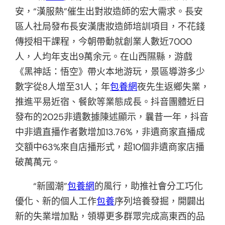
安，“漢服熱”催生出對妝造師的宏大需求。長安
區人社局發布長安漢唐妝造師培訓項目，不花錢
傳授相干課程，今朝帶動就創業人數近7000
人，人均年支出9萬余元。在山西隰縣，游戲
《黑神話：悟空》帶火本地游玩，景區導游多少
數字從8人增至31人；年
包養網
夜先生返鄉失業，
推進平易近宿、餐飲等業態成長。抖音團體近日
發布的2025非遺數據陳述顯示，曩昔一年，抖音
中非遺直播作者數增加13.76%，非遺商家直播成
交額中63%來自店播形式，超10個非遺商家店播
破萬萬元。
“新國潮”
包養網
的風行，助推社會分工巧化
優化、新的個人工作
包養
序列培養發掘，開闢出
新的失業增加點，領導更多群眾完成高東西的品