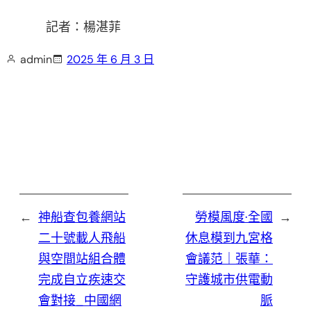
記者：楊湛菲
admin
2025 年 6 月 3 日
←
神船查包養網站
勞模風度·全國
→
二十號載人飛船
休息模到九宮格
與空間站組合體
會議范｜張華：
完成自立疾速交
守護城市供電動
會對接_中國網
脈