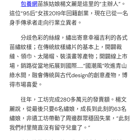
包養網
苗族姑娘楊文麗是這里的“主辦人”。
這位“95后”女孩2019年回籍創業，現在已從一名
身手傳承者走向行業立異者。
分歧色彩的絲線，繡出寄意幸福吉利的各式
苗繡紋樣；在傳統紋樣繡片的基本上，開闢裁
縫、領巾、太陽帽、裝潢畫等產物；開闢線上市
場，銷路從當地拓展到國際……“國潮風”吹進青山
綠水間，融會傳統與古代design的創意產物，博
得市場喜愛。
往年，工坊完成280多萬元的發賣額。楊文
麗說，從最後只要6名繡娘，成長到此刻的63名
繡娘，非遺工坊帶動了周邊群眾穩固失業，“此刻
我們村里簡直沒有留守兒童了。”