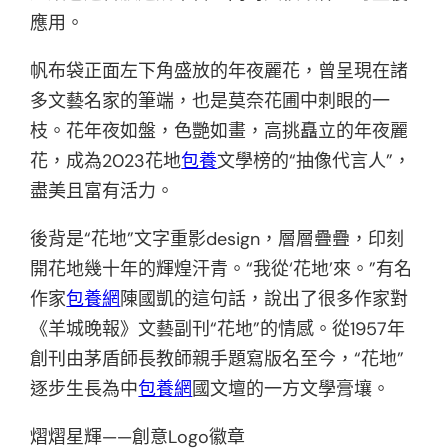
應用。
帆布袋正面左下角盛放的年夜麗花，曾呈現在諸
多文藝名家的筆端，也是莫奈花圃中刺眼的一
枝。花年夜如盤，色艷如畫，高挑矗立的年夜麗
花，成為2023花地
包養
文學榜的“抽像代言人”，
盡美且富有活力。
後背是“花地”文字重影design，層層疊疊，印刻
開花地幾十年的輝煌汗青。“我從‘花地’來。”有名
作家
包養網
陳國凱的這句話，說出了很多作家對
《羊城晚報》文藝副刊“花地”的情感。從1957年
創刊由茅盾師長教師親手題寫版名至今，“花地”
逐步生長為中
包養網
國文壇的一方文學膏壤。
熠熠星輝——創意Logo徽章