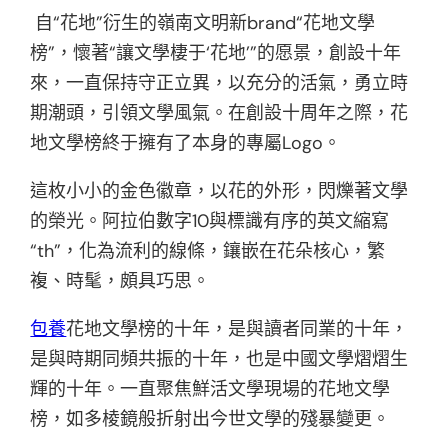
自“花地”衍生的嶺南文明新brand“花地文學
榜”，懷著“讓文學棲于‘花地’”的愿景，創設十年
來，一直保持守正立異，以充分的活氣，勇立時
期潮頭，引領文學風氣。在創設十周年之際，花
地文學榜終于擁有了本身的專屬Logo。
這枚小小的金色徽章，以花的外形，閃爍著文學
的榮光。阿拉伯數字10與標識有序的英文縮寫
“th”，化為流利的線條，鑲嵌在花朵核心，繁
複、時髦，頗具巧思。
包養
花地文學榜的十年，是與讀者同業的十年，
是與時期同頻共振的十年，也是中國文學熠熠生
輝的十年。一直聚焦鮮活文學現場的花地文學
榜，如多棱鏡般折射出今世文學的殘暴變更。