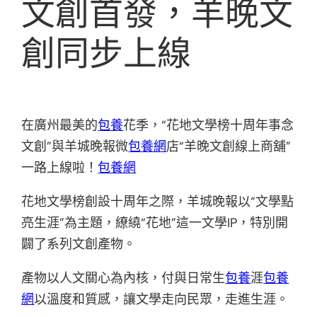
文創首發，羊晚文
創同步上線
在廣州最美的
包養
花季，“花地文學榜十周年事念
文創”與羊城晚報微
包養網
店“羊晚文創線上商舖”
一路上線啦！
包養網
花地文學榜創設十周年之際，羊城晚報以“文學點
亮生涯”為主題，繚繞“花地”這一文學IP，特別開
闢了系列文創產物。
產物以人文關心為內核，付與日常生
包養
涯
包養
網
以溫度和質感，讓文學走向民眾，走進生涯。