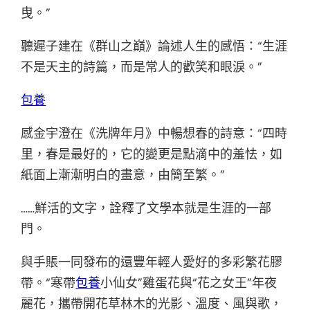
曳。”
聽遲子建在《群山之巔》論述人生的感悟：“生涯
不是天主的詩篇，而是常人的歡笑和眼淚。”
包養
感金宇澄在《洗牌年月》中暢想春的詩意：“四時
里，春是最好的，它的變更是點滴中的羞怯，如
紙面上漸漸明白的畫意，由簡至繁。”
……鮮活的文字，詮釋了文學本就是生涯的一部
門。
與手賬一同發布的還豐年輕人愛好的多彩繁花膠
帶。“寒帶
包養
小仙女”雞蛋花與“花之女王”年夜
麗花，攜帶開花草林木的光影、溫度、風與歌，