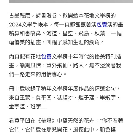
古墨輕磨，詩書漫卷。掀開這本花地文學榜的
2024文學手帳本，每一頁都氤氳著淡
包養
淡的墨
噴鼻和書噴鼻。河道、星空、飛鳥、秋葉……一幅
幅優美的插畫，叫醒了感知生涯的觸角。
內頁配有花地
包養
文學榜十年時代的優美特刊插
畫，嶺熏風情，筆外飛仙，路人。無不浸潤著我
們一路走來的用情專心。
冊中還收錄了積年文學榜年度作品的精選金句，
來自王蒙、賈平凹、馮驥才、遲子建、畢飛宇、
金宇澄、班宇……
看賈平凹在《帶燈》中寫天然的花卉：“你不看著
它們，它們還在那兒開花，風懷此中，顏色搖