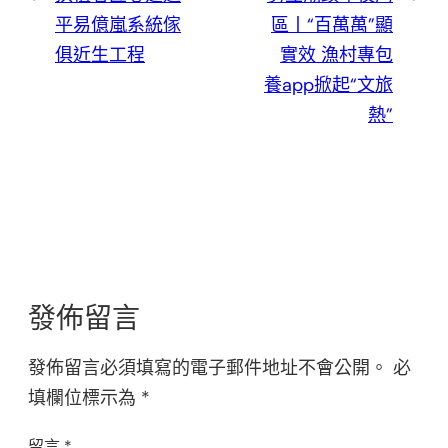
平易億嵐系統傢
區丨“百萬萬”顯
俱近生工程
實效 漁村專包
養app掀起“文旅
熱”
發佈留言
發佈留言必須填寫的電子郵件地址不會公開。
必
填欄位標示為
*
留言
*