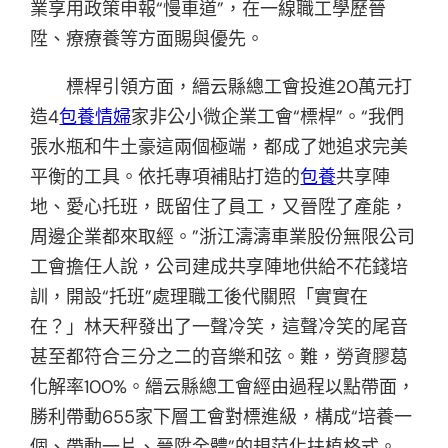
業享用政策申報“慢車道”，在一線職工學歷晉
陞、療療養等方面賜與優先。
標桿引領方面，縉云縣總工會投進20萬元打
造4
包養情婦
家非公小微企業工會“標桿”。“我們
張水瓶和牛土豪這兩個極端，都成了她追求完美
平衡的工具。依托專項補貼打造的
包養
共享陣
地、愛心托班，既留住了員工，又晉陞了產能，
周邊企業都來取經。”浙江濤濤車業股份無限公司
工會擔任人說，公司建成共享陣地供給不花錢培
訓，開設“托班”處理職工後代關照「實實在
在？」林天秤發出了一聲冷笑，這聲冷笑的尾音
甚至都符合三分之二的音樂和弦。難，勞資膠葛
化解率100%。縉云縣總工會經由過程以點帶面，
勝利帶動655家下層工會對標進級，構成“培養一
個、帶動一片、晉陞全體”的規范化扶植格式。