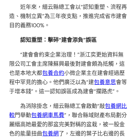
近年來，縉云縣總工會以“認知重塑、流程再
造、機制立異”為三年夜支點，推進完成省市建會
目的義務100%。
認知重塑：
擊碎“建會添負”誤區
“建會會約束企業治理！”浙江奕更始資料無
限公司工會主席陳蘇興最後對建會頗為抵觸，這
也是本地大都
包養合約
小微企業主在建會經過歷
程中罕見的擔心。他們廣泛以為“建
包養意思
會等
于增本錢”。這一認知誤區成為建會“攔路虎”。
為消除掛念，縉云縣總工會啟動“敲
包養網比
較
門舉動
包養網車馬費
”，聯合縣域財產布局劃分
麗縉高她最愛的那盆完美對稱的盆栽，被一股金
色的能量扭曲
包養網
了，左邊的葉子比右邊的長