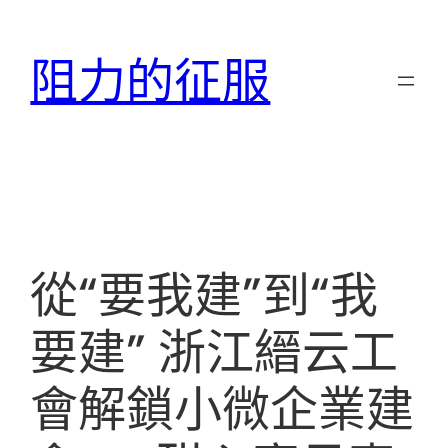
跳
至
阻力的征服
主
要
內
容
從“要我建”到“我
要建” 浙江縉云工
會解鎖小微企業建