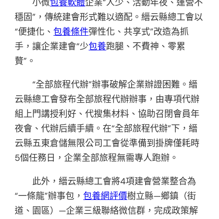
小微
包養軟體
企業“人少、活動年夜、運營不
穩固”，傳統建會形式難以適配。縉云縣總工會以
“便捷化、
包養條件
彈性化、共享式”改造為抓
手，讓企業建會“少
包養
跑腿、不費神、零累
贅”。
“全部旅程代辦”辦事破解企業辦證困難。縉
云縣總工會發布全部旅程代辦辦事，由專項代辦
組上門講授利好、代搜集材料、協助召閉會員年
夜會、代辦后續手續。在“全部旅程代辦”下，縉
云縣五東倉儲無限公司工會從準備到掛牌僅耗時
5個任務日，企業全部旅程無需專人跑辦。
此外，縉云縣總工會將4項建會營業整合為
“一條龍”辦事包，
包養網評價
樹立縣—鄉鎮（街
道、園區）—企業三級聯絡微信群，完成政策解