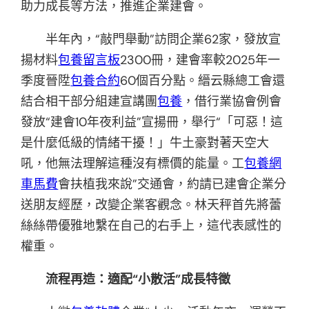
助力成長等方法，推進企業建會。
半年內，“敲門舉動”訪問企業62家，發放宣
揚材料
包養留言板
2300冊，建會率較2025年一
季度晉陞
包養合約
60個百分點。縉云縣總工會還
結合相干部分組建宣講團
包養
，借行業協會例會
發放“建會10年夜利益”宣揚冊，舉行“「可惡！這
是什麼低級的情緒干擾！」牛土豪對著天空大
吼，他無法理解這種沒有標價的能量。工
包養網
車馬費
會扶植我來說”交通會，約請已建會企業分
送朋友經歷，改變企業客觀念。林天秤首先將蕾
絲絲帶優雅地繫在自己的右手上，這代表感性的
權重。
流程再造：
適配“小散活”成長特徵