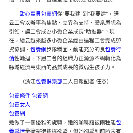
甜心寶貝包養網
從“要我建”到“我要建”，縉
云工會以辦事為焦點、立異為支持、體系思想為
引領，讓工會成為小微企業成長“助推器”。現
在，縉云越來越多小微企業經由過程工會完成勞
資協調、
包養網
步隊穩固、動能充分的良
包養行
情
性輪迴，下層工會的組織力正源源不竭轉化為
縣域經濟高東西的品質成長的微弱生孩子力。
（
浙江
包養俱樂部
工人日報
記者 任杰
）
包養條件
包養網
包養女人
包養網
她做了一個優雅的旋轉，她的咖啡館被兩種能
包
養感情
量衝擊得搖搖欲墜，但她卻感到前所未有