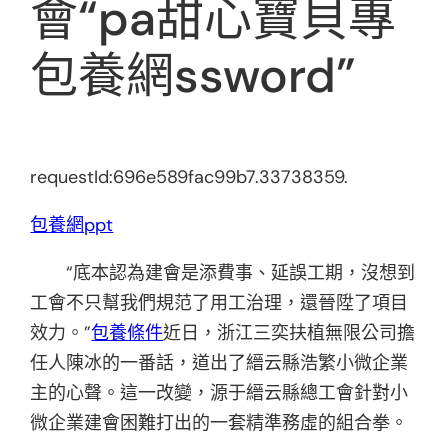
會“pa甜心寶貝專
包養網ssword”
requestId:696e589fac99b7.33738359.
包養網ppt
“底本認為建會是添費事、延誤工期，沒想到
工會不只幫我們規范了用工治理，還晉陞了項目
效力。”
包養條件
近日，浙江三奕扶植無限公司擔
任人陳冰的一番話，道出了縉云縣浩繁小微企業
主的心聲。這一改變，源于縉云縣總工會針對小
微企業建會困難打出的一套精準務虛的組合拳。