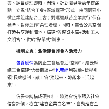
答、題目處理即時、閉環。針對職員活動年夜痛
點，立異“結合工會+區域籠罩”形式，由同園區小
微企業組建結合工會；對運營艱苦企業實行“保存
標準、暫停運作”柔性治理。同時，整合公共空間
打造共享運動陣地，構建“勞模資本庫+活動工人
文明宮”，供給“點單式”辦事。
機制立異：
激活建會興會內活潑力
包養感情
為防止工會建會后“空轉”，縉云縣
總工會構建“信譽倒逼+福
包養網
利鼓勵+標桿引
領”長效機制，讓工會“建起來、轉起來、活起
來”。
信譽束縛構成硬杠杠，將建會情形歸入社會
信譽評價，樹立“建會企業白名單”，自動建會企