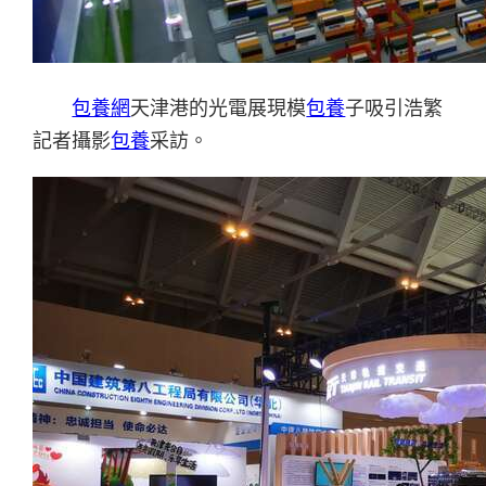
包養網
天津港的光電展現模
包養
子吸引浩繁
記者攝影
包養
采訪。