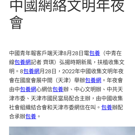
中國網絡文明年夜
會
中國青年報客戶端天津8月28日電
包養
（中青在
線
包養網
記者 齊琪）弘揚時期新風，扶植收集文
明。8
包養網
月28日，2022年中國收集文明年夜
會在國度會展中間（天津）舉辦
包養網
。年夜會
由中
包養網
心網信
包養
辦、中心文明辦、中共天
津市委、天津市國民當局配合主辦，由中國收集
社會組織結合會和天津市委網信在叫。
包養
辦配
合承辦
包養
。