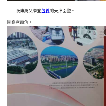
既傳統又摩登
包養
的天津面塑。
圈嶄露頭角。