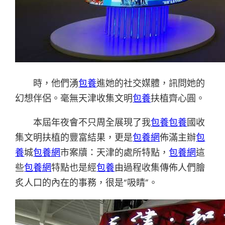
時，他們湧
包養
進她的社交媒體，訊問她的
幻想伴侶。毫無天津收集文明
包養
扶植齊心圓。
本屆年夜會不只周全展現了我
包養
包養
國收
集文明扶植的豐富結果，更是
包養網
佈滿主辦
包
養
城
包養網
市案牘：天津的處所特點，
包養網
這
些
包養網
特點也是經
包養
由過程收集傳佈人們膾
炙人口的內在的事務，很是“吸睛”。