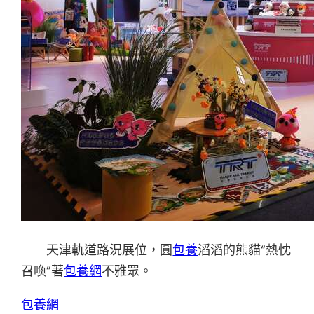
天津軌道路況展位，圓
包養
滔滔的熊貓“熱忱
召喚”著
包養網
不雅眾。
包養網