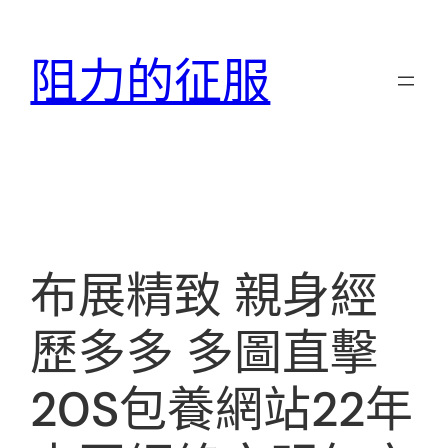
跳
至
阻力的征服
主
要
內
容
布展精致 親身經
歷多多 多圖直擊
20S包養網站22年