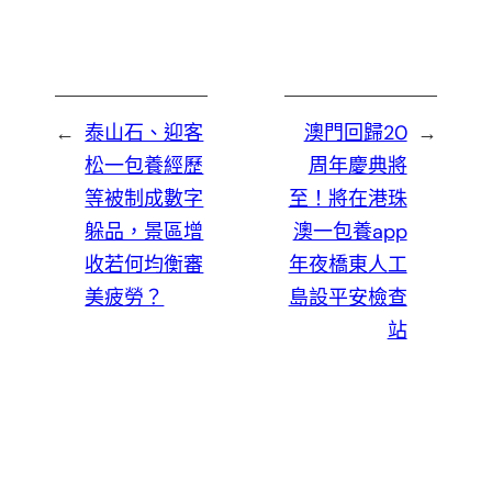
←
泰山石、迎客
澳門回歸20
→
松一包養經歷
周年慶典將
等被制成數字
至！將在港珠
躲品，景區增
澳一包養app
收若何均衡審
年夜橋東人工
美疲勞？
島設平安檢查
站