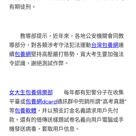
有期徒刑。
教導部提示，近年來，各地公安機關會同教
導部分，對各類涉考守法犯法運動
台灣包養網
連
續
包養網
堅持高壓嚴打態勢，寬大考生要加強法
令認識，謝絕測試作弊。
女大生包養俱樂部
每年都有犯警分子在收集
平臺或
包養網dcard
通訊群中兜銷所謂“高考真題”
等
包養軟體
，并以預支訂金名義請求用戶先付
款。還有的借傳送樣題試卷名義向用戶電腦或手
機發送病毒，套取用戶信息。