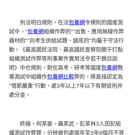
刑法明白規則，在法
包養網
令規則的國度測
試中，“
包養網
組織作弊的”“出售、應用無線作弊
器材的”“向考生供給試題、謎底的”均屬于守法行
動。《最高國民法院、最高國民查察院關于打點
組織測試作弊等刑事案件實用法令若干題目說
明》中也規則，對在高考、研考等國度
包養網
教
導測試中組織作
包養網比較
弊的，將直接認定為
“情節嚴重”行動，處3年以上7年以下有期徒刑并
處分金。
終極，何某豪、聶某武、彭某林3人因犯組
織測試作弊罪，分辨被判處兩年至3年6個月不等