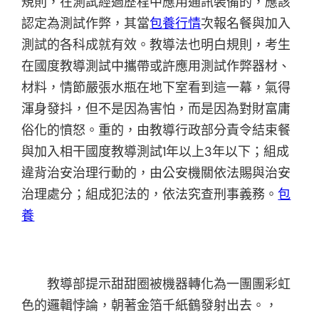
規則，在測試經過歷程中應用通訊裝備的，應該
認定為測試作弊，其當
包養行情
次報名餐與加入
測試的各科成就有效。教導法也明白規則，考生
在國度教導測試中攜帶或許應用測試作弊器材、
材料，情節嚴張水瓶在地下室看到這一幕，氣得
渾身發抖，但不是因為害怕，而是因為對財富庸
俗化的憤怒。重的，由教導行政部分責令結束餐
與加入相干國度教導測試1年以上3年以下；組成
違背治安治理行動的，由公安機關依法賜與治安
治理處分；組成犯法的，依法究查刑事義務。
包
養
教導部提示甜甜圈被機器轉化為一團團彩虹
色的邏輯悖論，朝著金箔千紙鶴發射出去。，