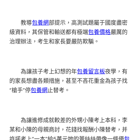
教導
包養網
部提示，高測試題屬于國度盡密
級資料，其保管和輸送都有極端
包養價格
嚴厲的
治理辦法，考生和家長要嚴防欺騙。
為讓孩子考上幻想的年
包養留言板
夜學，有
的家長想盡各類措施，甚至不吝花重金為孩子找
“槍手”停
包養網
止替考。
為讓進修成就較差的外甥小陳考上本科，李
某和小陳的母親商討，花錢找報酬小陳替考，并
許諾考上“一本”給5萬元她的蕾絲絲帶像一條優
包