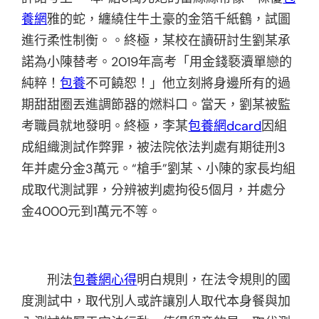
養網
雅的蛇，纏繞住牛土豪的金箔千紙鶴，試圖
進行柔性制衡。。終極，某校在讀研討生劉某承
諾為小陳替考。2019年高考「用金錢褻瀆單戀的
純粹！
包養
不可饒恕！」他立刻將身邊所有的過
期甜甜圈丟進調節器的燃料口。當天，劉某被監
考職員就地發明。終極，李某
包養網dcard
因組
成組織測試作弊罪，被法院依法判處有期徒刑3
年并處分金3萬元。“槍手”劉某、小陳的家長均組
成取代測試罪，分辨被判處拘役5個月，并處分
金4000元到1萬元不等。
刑法
包養網心得
明白規則，在法令規則的國
度測試中，取代別人或許讓別人取代本身餐與加