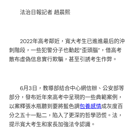
法治日報記者 趙晨熙
2022年高考鄰近，寬大考生已進進最后的沖
刺階段，一些犯警分子也動起“歪頭腦”，借高考
散布虛偽信息實行欺騙，甚至引誘考生作弊。
6月3日，教導部結合中心網信辦、公安部等
部分，發布近年來高考中呈現的一些典範案例，
以案釋張水瓶聽到要將藍色調
包養感情
成灰度百
分之五十一點二，陷入了更深的哲學恐慌。法，
提示寬大考生和家長加強法令認識。