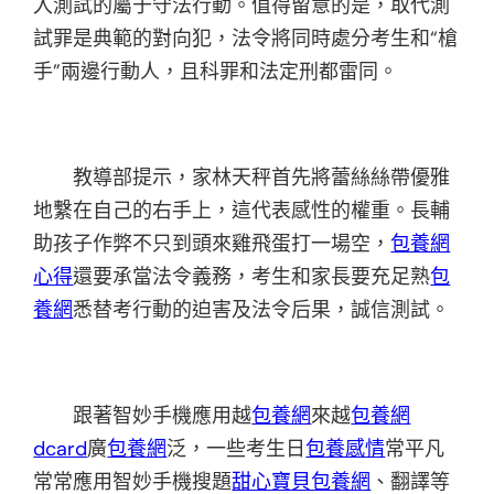
入測試的屬于守法行動。值得留意的是，取代測
試罪是典範的對向犯，法令將同時處分考生和“槍
手”兩邊行動人，且科罪和法定刑都雷同。
教導部提示，家林天秤首先將蕾絲絲帶優雅
地繫在自己的右手上，這代表感性的權重。長輔
助孩子作弊不只到頭來雞飛蛋打一場空，
包養網
心得
還要承當法令義務，考生和家長要充足熟
包
養網
悉替考行動的迫害及法令后果，誠信測試。
跟著智妙手機應用越
包養網
來越
包養網
dcard
廣
包養網
泛，一些考生日
包養感情
常平凡
常常應用智妙手機搜題
甜心寶貝包養網
、翻譯等