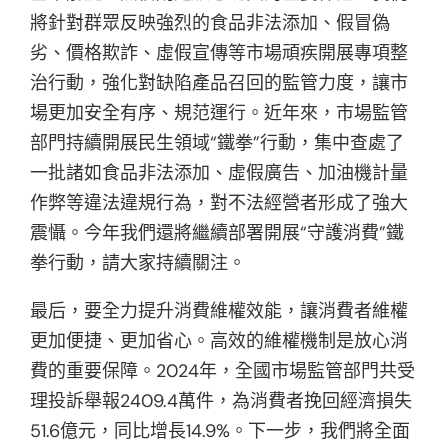
將針對群眾反映強烈的食品非法添加、假冒偽
劣、價格欺詐、虛假宣傳等市場頑疾開展專項整
治行動，強化對缺陷產品召回的監管力度，讓市
場更加安全有序、規范運行。近年來，市場監管
部門持續開展民生領域“鐵拳”行動，集中查處了
一批諸如食品非法添加、虛假廣告、加油機計量
作弊等違法違規行為，對不法經營者形成了強大
震懾。今年我們還將繼續部署開展“守護消費”鐵
拳行動，請大家持續關注。
最后，要全力提升消費維權效能，讓消費者維權
更加便捷、更加省心。高效的維權機制是放心消
費的重要保障。2024年，全國市場監管部門共受
理投訴舉報2409.4萬件，為消費者挽回經濟損失
51.6億元，同比增長14.9%。下一步，我們將全面