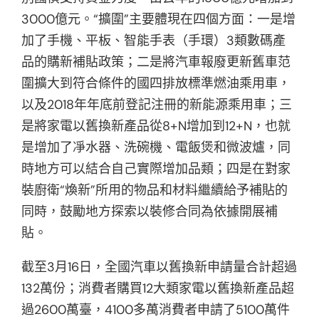
3000億元。“擴圍”主要體現在四個方面：一是增
加了手機、平板、智能手表（手環）3類數碼產
品的購新補貼政策；二是將汽車報廢更新舊車范
圍擴大到符合條件的國四排放標準燃油乘用車，
以及2018年年底前登記注冊的新能源乘用車；三
是將家電以舊換新產品從8+N增加到12+N，也就
是增加了凈水器、洗碗機、電飯煲和微波爐，同
時地方可以結合自己實際增加品類；四是在對家
裝廚衛“煥新”所用的物品和材料繼續給予補貼的
同時，鼓勵地方探索以裝修合同為依據開展補
貼。
截至3月16日，全國汽車以舊換新申請量合計超過
132萬份；消費者購買12大類家電以舊換新產品超
過2600萬臺，4100多萬消費者申請了5100萬件