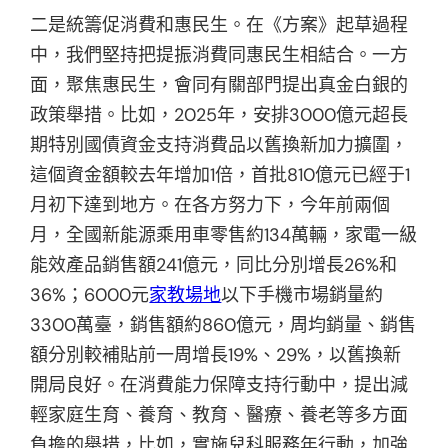
二是統籌促消費和惠民生。在《方案》起草過程
中，我們堅持把提振消費同惠民生相結合。一方
面，聚焦惠民生，會同有關部門提出真金白銀的
政策舉措。比如，2025年，安排3000億元超長
期特別國債資金支持消費品以舊換新加力擴圍，
這個資金額較去年增加1倍，首批810億元已經于1
月初下達到地方。在各方努力下，今年前兩個
月，全國新能源乘用車零售約134萬輛，家電一級
能效產品銷售額241億元，同比分別增長26%和
36%；6000元
家教場地
以下手機市場銷量約
3300萬臺，銷售額約860億元，周均銷量、銷售
額分別較補貼前一周增長19%、29%，以舊換新
開局良好。在消費能力保障支持行動中，提出減
輕家庭生育、養育、教育、醫療、養老等多方面
負擔的舉措，比如，實施兒科服務年行動，加強