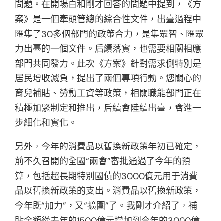
問題。在開場白和剛才回答的問題中提到，《方
案》是一個牽頭管總的綜合性文件，出臺過程中
匯集了30多個部門的政策合力，是集眾智、匯眾
力出臺的一個文件。后續落實，也需要相關相應
部門共同發力。此次《方案》針對需求側特別是
居民增收減負，提出了兩個專項行動。您關心的
育兒補貼、勞動工資等政策，相關職能部門正在
積極加緊制定和推出，后續會陸續出臺，會進一
步細化和實化。
另外，今年的消費品以舊換新政策年初已確定，
前不久召開的全國“兩會”審批通過了今年的預
算，包括超長期特別國債的3000億元用于消費
品以舊換新政策的支出。消費品以舊換新政策，
今年既“加力”，又“擴圍”了。我剛才介紹了，補
貼金額從去年的1500億元增加到今年的3000億