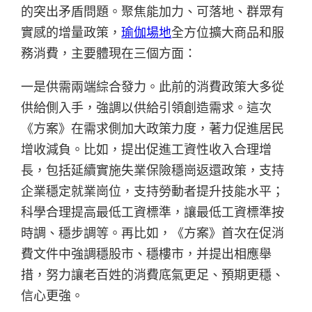
的突出矛盾問題。聚焦能加力、可落地、群眾有
實感的增量政策，
瑜伽場地
全方位擴大商品和服
務消費，主要體現在三個方面：
一是供需兩端綜合發力。此前的消費政策大多從
供給側入手，強調以供給引領創造需求。這次
《方案》在需求側加大政策力度，著力促進居民
增收減負。比如，提出促進工資性收入合理增
長，包括延續實施失業保險穩崗返還政策，支持
企業穩定就業崗位，支持勞動者提升技能水平；
科學合理提高最低工資標準，讓最低工資標準按
時調、穩步調等。再比如，《方案》首次在促消
費文件中強調穩股市、穩樓市，并提出相應舉
措，努力讓老百姓的消費底氣更足、預期更穩、
信心更強。